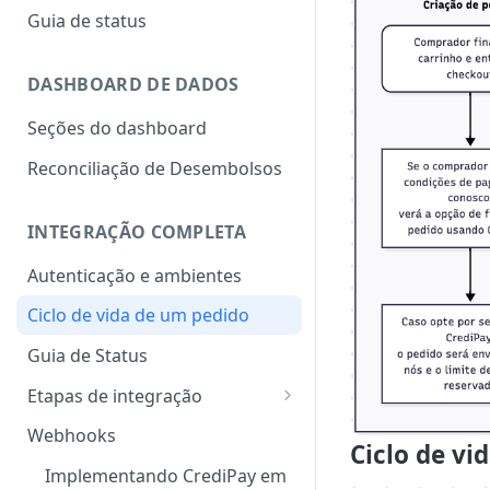
Como adicionar um novo
Guia de status
comprador
Solicitar aumento de limite
DASHBOARD DE DADOS
Como criar um novo pedido
Seções do dashboard
Aprovação do comprador
Reconciliação de Desembolsos
Envio e validação da nota fiscal
INTEGRAÇÃO COMPLETA
Múltiplas Notas Fiscais por
Pedido
Autenticação e ambientes
Emissão e visualização dos
Ciclo de vida de um pedido
boletos
Guia de Status
Solicitar reembolso parcial ou
total
Etapas de integração
0. Criação de compradores
Gerenciar usuários da
Webhooks
Ciclo de vi
plataforma
1. Criação de pedido
Implementando CrediPay em