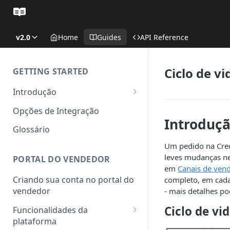
v2.0
Home
Guides
API Reference
Ciclo de v
GETTING STARTED
Introdução
Como funciona?
Opções de Integração
Introduç
Canais de vendas: e-commerce
Glossário
e televendas
Um pedido na Cred
leves mudanças ne
PORTAL DO VENDEDOR
em
Canais de ven
Criando sua conta no portal do
completo, em cada
vendedor
- mais detalhes p
Ciclo de v
Funcionalidades da
plataforma