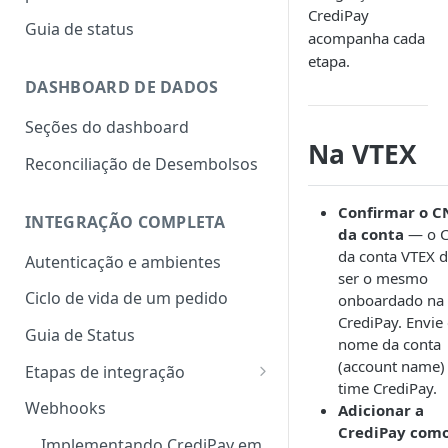
CrediPay
Como adicionar um novo
Guia de status
acompanha cada
comprador
etapa.
Solicitar aumento de limite
DASHBOARD DE DADOS
Como criar um novo pedido
Seções do dashboard
Na VTEX
Aprovação do comprador
Reconciliação de Desembolsos
Envio e validação da nota fiscal
Confirmar o C
INTEGRAÇÃO COMPLETA
Múltiplas Notas Fiscais por
da conta
— o C
Pedido
da conta VTEX 
Autenticação e ambientes
ser o mesmo
Emissão e visualização dos
Ciclo de vida de um pedido
onboardado na
boletos
CrediPay. Envie
Guia de Status
Solicitar reembolso parcial ou
nome da conta
total
(account name)
Etapas de integração
time CrediPay.
0. Criação de compradores
Gerenciar usuários da
Webhooks
Adicionar a
plataforma
CrediPay com
1. Criação de pedido
Implementando CrediPay em