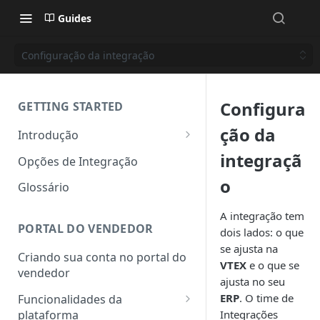
Guides
Configuração da integração
Configura
GETTING STARTED
ção da
Introdução
Como funciona?
integraçã
Opções de Integração
Canais de vendas: e-commerce
o
Glossário
e televendas
A integração tem
PORTAL DO VENDEDOR
dois lados: o que
se ajusta na
Criando sua conta no portal do
VTEX
e o que se
vendedor
ajusta no seu
ERP
. O time de
Funcionalidades da
plataforma
Integrações